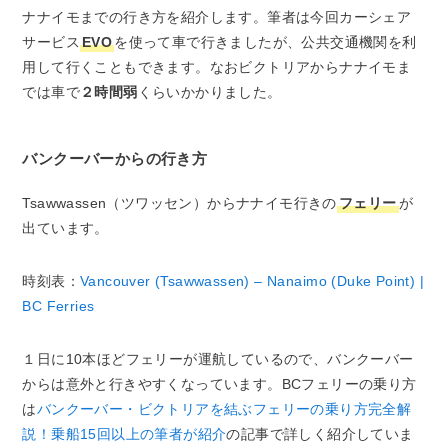
ナナイモまでの行き方を紹介します。筆者は今回カーシェア
サービス
EVO
を使って車で行きましたが、公共交通機関を利
用して行くこともできます。なおビクトリアからナナイモま
では車で
２時間弱
くらいかかりました。
バンクーバーからの行き方
Tsawwassen（ツワッセン）からナナイモ行きの
フェリー
が
出ています。
時刻表：
Vancouver (Tsawwassen) – Nanaimo (Duke Point) |
BC Ferries
１日に10本ほどフェリーが運航しているので、バンクーバー
からは意外と行きやすくなっています。BCフェリーの乗り方
は
バンクーバー・ビクトリアを結ぶフェリーの乗り方完全解
説！乗船15回以上の筆者が紹介
の記事で詳しく紹介していま