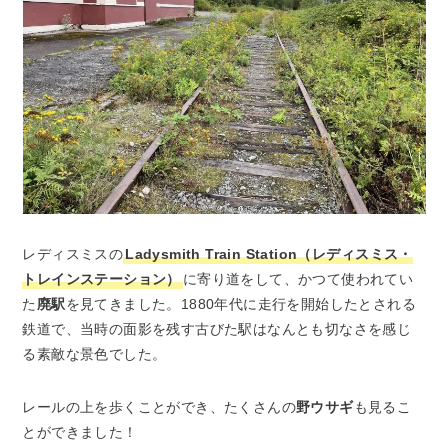
レディスミスの
Ladysmith Train Station（レディスミス・
トレインステーション）
に寄り道をして、かつて使われてい
た
廃駅
を見てきました。1880年代に走行を開始したとされる
鉄道で、当時の面影を残す古びた駅はなんとも切なさを感じ
る素敵な景色でした。
レールの上を歩くことができ、たくさんの
野ウサギ
も見るこ
とができました！