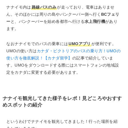
ナナイモ内は
路線バスのみ
が走っており、電車はありませ
ん。そのほかには周りの島やバンクーバー側へ行く
BCフェリ
ー
と、バンクーバーを始め各都市へ行ける
水上飛行機
があり
ます。
なおナナイモでのバスの乗車には
UMOアプリ
が便利です。
UMOの使い方は
カナダ・ビクトリアのバスの乗り方！UMOの
使い方を徹底解説！【カナダ留学】
の記事で紹介していま
す。UMOをダウンロードする際にはスマートフォンの地域設
定をカナダに変更する必要があります。
ナナイモ観光してきた様子をレポ！見どころやおすす
めスポットの紹介
というわけでナナイモを観光してきました！行った場所を紹