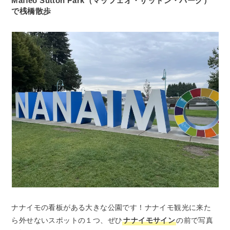
Maffeo Sutton Park（マッフェオ・サットン・パーク）
で桟橋散歩
ナナイモの看板がある大きな公園です！ナナイモ観光に来た
ら外せないスポットの１つ、ぜひ
ナナイモサイン
の前で写真