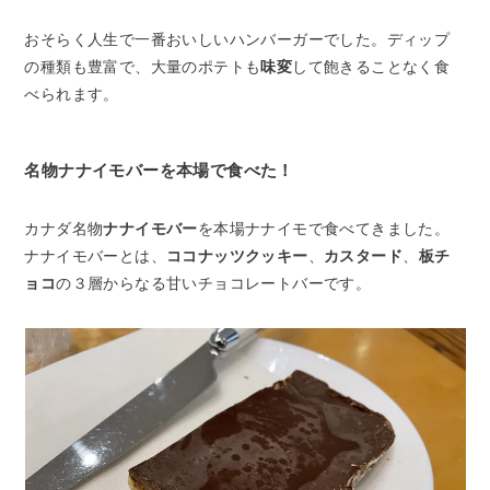
おそらく人生で一番おいしいハンバーガーでした。ディップ
の種類も豊富で、大量のポテトも
味変
して飽きることなく食
べられます。
名物ナナイモバーを本場で食べた！
カナダ名物
ナナイモバー
を本場ナナイモで食べてきました。
ナナイモバーとは、
ココナッツクッキー
、
カスタード
、
板チ
ョコ
の３層からなる甘いチョコレートバーです。