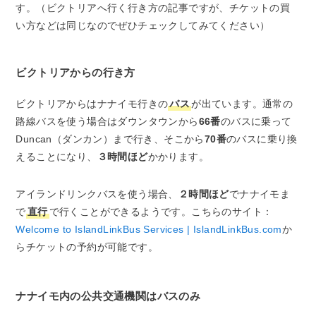
す。（ビクトリアへ行く行き方の記事ですが、チケットの買
い方などは同じなのでぜひチェックしてみてください）
ビクトリアからの行き方
ビクトリアからはナナイモ行きの
バス
が出ています。通常の
路線バスを使う場合はダウンタウンから
66番
のバスに乗って
Duncan（ダンカン）まで行き、そこから
70番
のバスに乗り換
えることになり、
３時間ほど
かかります。
アイランドリンクバスを使う場合、
２時間ほど
でナナイモま
で
直行
で行くことができるようです。こちらのサイト：
Welcome to IslandLinkBus Services | IslandLinkBus.com
か
らチケットの予約が可能です。
ナナイモ内の公共交通機関はバスのみ