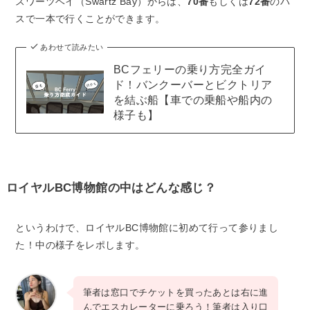
スワーツベイ（Swartz Bay）からは、
70番
もしくは
72番
のバ
スで一本で行くことができます。
あわせて読みたい
BCフェリーの乗り方完全ガイ
ド！バンクーバーとビクトリア
を結ぶ船【車での乗船や船内の
様子も】
ロイヤルBC博物館の中はどんな感じ？
というわけで、ロイヤルBC博物館に初めて行って参りまし
た！中の様子をレポします。
筆者は窓口でチケットを買ったあとは右に進
んでエスカレーターに乗ろう！筆者は入り口