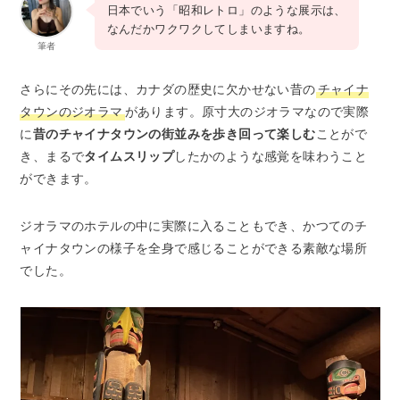
日本でいう「昭和レトロ」のような展示は、
なんだかワクワクしてしまいますね。
筆者
さらにその先には、カナダの歴史に欠かせない昔の
チャイナ
タウンのジオラマ
があります。原寸大のジオラマなので実際
に
昔のチャイナタウンの街並みを歩き回って楽しむ
ことがで
き、まるで
タイムスリップ
したかのような感覚を味わうこと
ができます。
ジオラマのホテルの中に実際に入ることもでき、かつてのチ
ャイナタウンの様子を全身で感じることができる素敵な場所
でした。