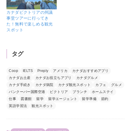
カナダビクトリアの州議
事堂ツアーに行ってき
た！無料で楽しめる観光
スポット
タグ
Coop
IELTS
Preply
アメリカ
カナダおすすめアプリ
カナダお土産
カナダお役立ちアプリ
カナダグルメ
カナダ手続き
カナダ病院
カナダ観光スポット
カフェ
グルメ
バンクーバー国際空港
ビクトリア
ブランチ
ホームステイ
仕事
図書館
留学
留学エージェント
留学準備
節約
英語学習法
観光スポット