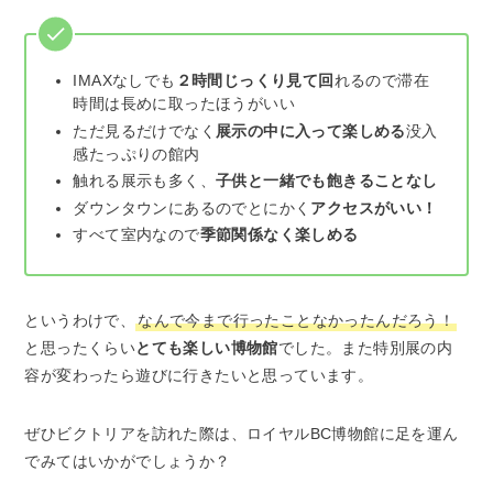
IMAXなしでも
２時間じっくり見て回
れるので滞在
時間は長めに取ったほうがいい
ただ見るだけでなく
展示の中に入って楽しめる
没入
感たっぷりの館内
触れる展示も多く、
子供と一緒でも飽きることなし
ダウンタウンにあるのでとにかく
アクセスがいい！
すべて室内なので
季節関係なく楽しめる
というわけで、
なんで今まで行ったことなかったんだろう！
と思ったくらい
とても楽しい博物館
でした。また特別展の内
容が変わったら遊びに行きたいと思っています。
ぜひビクトリアを訪れた際は、ロイヤルBC博物館に足を運ん
でみてはいかがでしょうか？