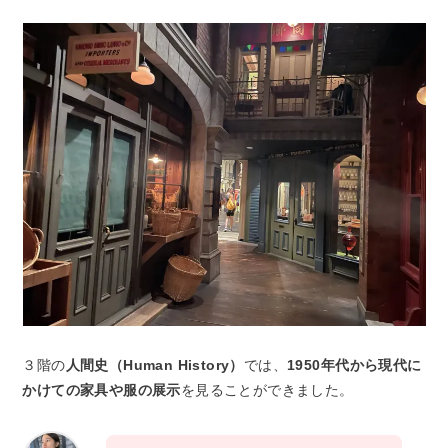
３階の
人間史（Human History）
では、
1950年代から現代に
かけての家具や服の展示
を見ることができました。