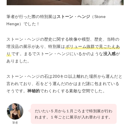
筆者が行った際の特別展は
ストーン
・
ヘンジ
（Stone
Henge）でした！
ストーン・ヘンジの歴史に関する映像や模型、歴史、当時の
埋没品の展示があり、特別展は
ボリューム抜群で見ごたえあ
り
です。まるでストーン・ヘンジにいるかのような
没入感
が
ありました。
ストーン・ヘンジの石は200キロ以上離れた場所から運んだと
言われており、石をどう運んだのかはまだ謎に包まれている
そうです。
神秘的
でわくわくする素敵な空間でした。
だいたい５月から１月ごろまで特別展が行わ
れます。１年ごとに展示が入れ替わります。
筆者