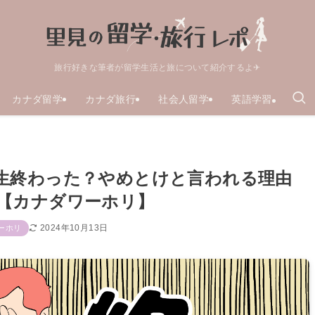
旅行好きな筆者が留学生活と旅について紹介するよ✈
カナダ留学
カナダ旅行
社会人留学
英語学習
生終わった？やめとけと言われる理由
【カナダワーホリ】
2024年10月13日
ーホリ