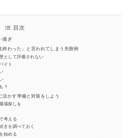
目次
い過ぎ
生終わった」と言われてしまう失敗例
歴として評価されない
バイト
い
い
も？
に活かす準備と対策をしよう
職場探しを
で考える
続きを調べておく
を始める