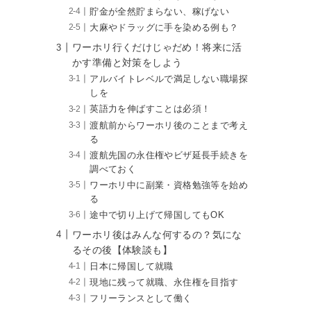
貯金が全然貯まらない、稼げない
大麻やドラッグに手を染める例も？
ワーホリ行くだけじゃだめ！将来に活
かす準備と対策をしよう
アルバイトレベルで満足しない職場探
しを
英語力を伸ばすことは必須！
渡航前からワーホリ後のことまで考え
る
渡航先国の永住権やビザ延長手続きを
調べておく
ワーホリ中に副業・資格勉強等を始め
る
途中で切り上げて帰国してもOK
ワーホリ後はみんな何するの？気にな
るその後【体験談も】
日本に帰国して就職
現地に残って就職、永住権を目指す
フリーランスとして働く