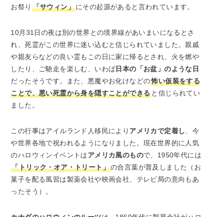
お祭り
「サウィン」
にその起源があると言われています。
10月31日の夜は別の世界との境界線があいまいになるとさ
れ、死霊がこの世界に迷い込むと信じられていました。親戚
や親友らなどの良い霊もこの日に家に帰るとされ、火を燃や
したり、ご馳走を楽しむ、いわば
日本の「お盆」のような日
だったそうです。また、悪魔やお化けなどの
怖い仮装をする
ことで、悪い死霊から身を隠すことができる
と信じられてい
ました。
この行事はアイルランド人移民により
アメリカで定着し
、今
や世界各地で祝われるようになりました。現在世界的に人気
のハロウィンイベントは
アメリカ風のもの
で、1950年代には
「トリック・オア・トリート」
の合言葉が普及しました（お
菓子を配る風習は製薬会社や映画会社、テレビ局の意向もあ
ったそう）。