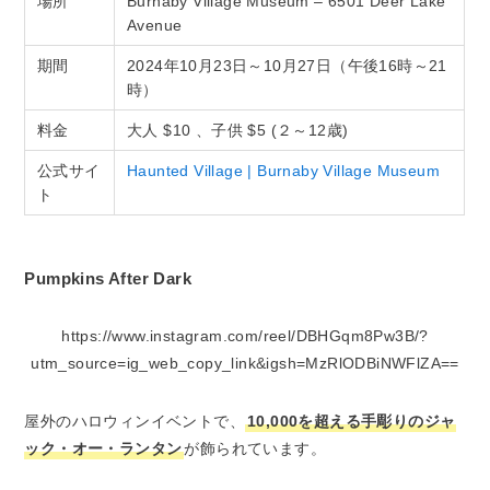
場所
Burnaby Village Museum – 6501 Deer Lake
Avenue
期間
2024年10月23日～10月27日（午後16時～21
時）
料金
大人 $10 、子供 $5 (２～12歳)
公式サイ
Haunted Village | Burnaby Village Museum
ト
Pumpkins After Dark
https://www.instagram.com/reel/DBHGqm8Pw3B/?
utm_source=ig_web_copy_link&igsh=MzRlODBiNWFlZA==
屋外のハロウィンイベントで、
10,000を超える手彫りのジャ
ック・オー・ランタン
が飾られています。