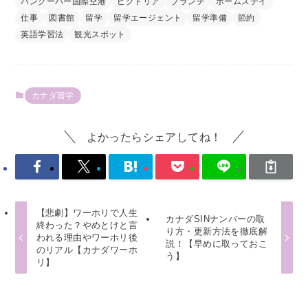
バンクーバー国際空港
ビクトリア
ブランチ
ホームステイ
仕事
図書館
留学
留学エージェント
留学準備
節約
英語学習法
観光スポット
カナダ留学
よかったらシェアしてね！
【悲劇】ワーホリで人生
カナダSINナンバーの取
終わった？やめとけと言
り方・更新方法を徹底解
われる理由やワーホリ後
説！【早めに取っておこ
のリアル【カナダワーホ
う】
リ】