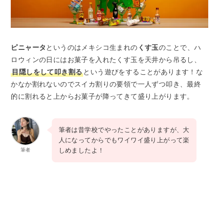
ピニャータ
というのはメキシコ生まれの
くす玉
のことで、ハ
ロウィンの日にはお菓子を入れたくす玉を天井から吊るし、
目隠しをして叩き割る
という遊びをすることがあります！な
かなか割れないのでスイカ割りの要領で一人ずつ叩き、最終
的に割れると上からお菓子が降ってきて盛り上がります。
筆者は昔学校でやったことがありますが、大
人になってからでもワイワイ盛り上がって楽
しめましたよ！
筆者