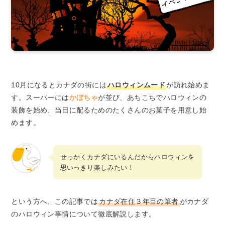
10月になるとカナダの街には
ハロウィンムード
が訪れ始めま
す。スーパーには
かぼちゃ
が並び、あちこちでハロウィンの
装飾を始め、当日に配るためのたくさんのお菓子を用意し始
めます。
せっかくカナダにいるんだからハロウィンを
思いっきり楽しみたい！
という方へ、この記事では
カナダ在住３年目の筆者
がカナダ
のハロウィン事情について徹底解説します。