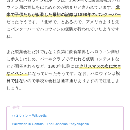
カナダのハロウィンのルーツ
は、1860年代に製菓会社がハロ
ウィン用の宣伝をはじめたのが始まりと言われています。
北
米で子供たちが仮装した最初の記録は1898年のバンクーバー
だったそうです。「北米で」とあるので、アメリカよりも先
にバンクーバーでハロウィンの仮装が行われていたようです
ね。
また製菓会社だけではなく次第に飲食業界もハロウィン商戦
に参入しはじめ、バーやクラブで行われる仮装コンテストな
どが開催されるなど、1980年以降には
クリスマスの次に大き
なイベント
になっていったそうです。なお、ハロウィンは
祝
日ではない
ので学校や会社は通常通りありますので注意しま
しょう。
参考
ハロウィン – Wikipedia
Halloween in Canada | The Canadian Encyclopedia