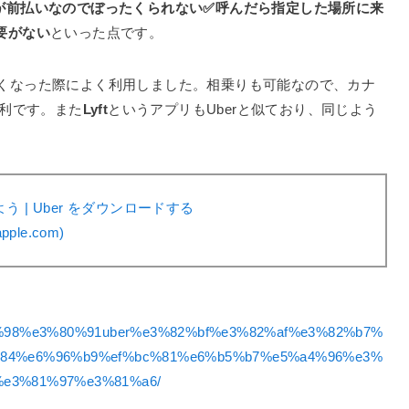
が前払いなのでぼったくられない✅呼んだら指定した場所に来
要がない
といった点です。
くなった際によく利用しました。相乗りも可能なので、カナ
便利です。また
Lyft
というアプリもUberと似ており、同じよう
 | Uber をダウンロードする
pple.com)
d%98%e3%80%91uber%e3%82%bf%e3%82%af%e3%82%b7%
%84%e6%96%b9%ef%bc%81%e6%b5%b7%e5%a4%96%e3%
e3%81%97%e3%81%a6/