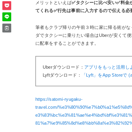
メリットといえば
✅タクシーに比べ安い✅料金
てくれる✅行先は事前に入力するので伝える必
筆者もクラブ帰りの午前３時に家に帰る術がな
ダでタクシーに乗りたい場合はUberが安くて
に配車をすることができます。
Uberダウンロード：
アプリをもっと活用しよう
Lyftダウンロード：
「Lyft」をApp Storeで (a
https://satomi-ryugaku-
travel.com/%e3%80%90%e7%b0%a1%e5%8
e3%83%bc%e3%81%ae%e4%bd%bf%e3%81
81%a7%e9%85%8d%e8%bb%8a%e3%82%92%