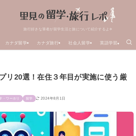
旅行好きな筆者が留学生活と旅について紹介するよ✈
カナダ留学
カナダ旅行
社会人留学
英語学習
プリ20選！在住３年目が実施に使う厳
2024年8月1日
学・ワーホリ
留学