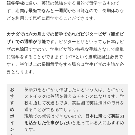
語学学校
に通い、英語の勉強をする目的で留学するもので
す。期間は
最短でなんと一週間から
可能なので、長期休みな
どを利用して気軽に留学することができます。
カナダでは六カ月までの留学であればビジタービザ（観光ビ
ザ）での通学が可能
です。ビジタービザといっても日本はビ
ザの免除国ですので、学生ビザ等の特殊な手続きなしで簡単
に留学をすることができます（eTAという渡航認証は必要で
す）。半年以上の長期留学をする場合は学生ビザの申請が必
要となります。
お
英語力をとにかく伸ばしたいという人は、とにかく
す
ストイックに英語を鍛えるチャンスになります。学
す
校を通して友達もでき、英語圏で英語漬けの毎日を
め
送ることができるでしょう。
ポ
現地での就労はできないので、
日本に帰って英語力
イ
を活かした仕事がしたい
と思っている人におすすめ
ン
です。