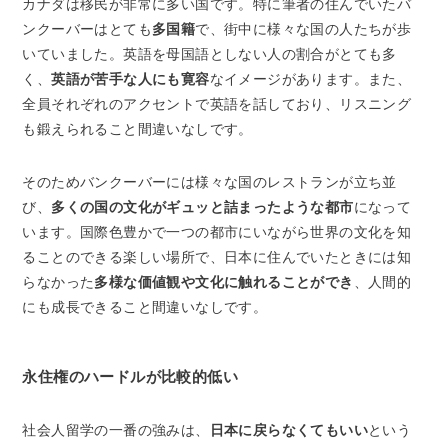
カナダは移民が非常に多い国です。特に筆者の住んでいたバ
ンクーバーはとても
多国籍
で、街中に様々な国の人たちが歩
いていました。英語を母国語としない人の割合がとても多
く、
英語が苦手な人にも寛容
なイメージがあります。また、
全員それぞれのアクセントで英語を話しており、リスニング
も鍛えられること間違いなしです。
そのためバンクーバーには様々な国のレストランが立ち並
び、
多くの国の文化がギュッと詰まったような都市
になって
います。国際色豊かで一つの都市にいながら世界の文化を知
ることのできる楽しい場所で、日本に住んでいたときには知
らなかった
多様な価値観や文化に触れることができ
、人間的
にも成長できること間違いなしです。
永住権のハードルが比較的低い
社会人留学の一番の強みは、
日本に戻らなくてもいい
という