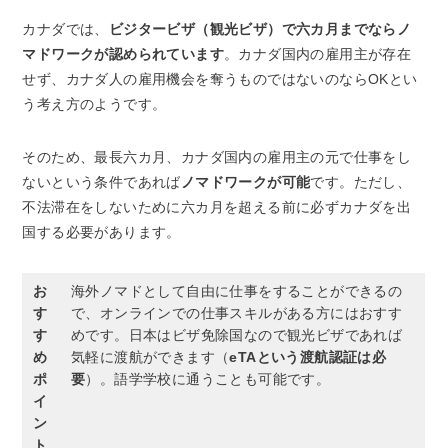
カナダでは、
ビジタービザ（観光ビザ）で六カ月までならノ
マドワークが認められています
。カナダ国内の雇用主が存在
せず、カナダ人の雇用機会を奪うものではないのならOKとい
う考え方のようです。
そのため、最長六カ月、カナダ国内の雇用主の元で仕事をし
ないという条件であれば
ノマドワークが可能
です。ただし、
不法滞在をしないために六カ月を超える前に必ずカナダを出
国する必要があります。
お
海外ノマドとして自由に仕事をすることができるの
す
で、オンラインでの仕事スキルがある方にはおすす
す
めです。日本はビザ免除国なので観光ビザであれば
め
気軽に渡航ができます（
eTAという渡航認証は必
ポ
要
）。語学学校に通うことも可能です。
イ
ン
ト