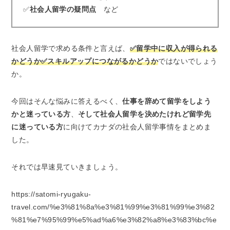
✅
社会人留学の疑問点
など
社会人留学で求める条件と言えば、
✅留学中に収入が得られる
かどうか✅スキルアップにつながるかどうか
ではないでしょう
か。
今回はそんな悩みに答えるべく、
仕事を辞めて留学をしよう
かと迷っている方
、
そして社会人留学を決めたけれど留学先
に迷っている方
に向けてカナダの社会人留学事情をまとめま
した。
それでは早速見ていきましょう。
https://satomi-ryugaku-
travel.com/%e3%81%8a%e3%81%99%e3%81%99%e3%82
%81%e7%95%99%e5%ad%a6%e3%82%a8%e3%83%bc%e