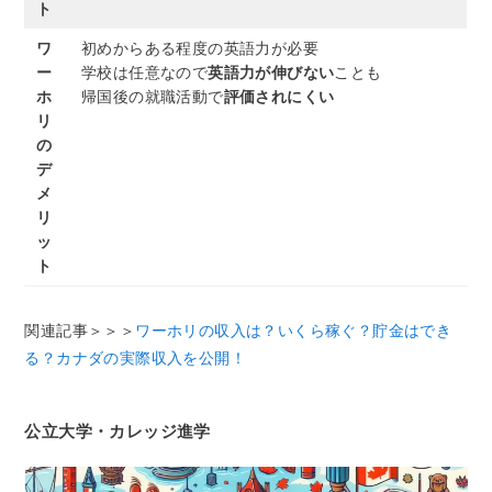
ト
ワ
初めからある程度の英語力が必要
ー
学校は任意なので
英語力が伸びない
ことも
ホ
帰国後の就職活動で
評価されにくい
リ
の
デ
メ
リ
ッ
ト
関連記事＞＞＞
ワーホリの収入は？いくら稼ぐ？貯金はでき
る？カナダの実際収入を公開！
公立大学・カレッジ進学