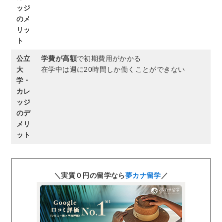
ッジ
のメ
リッ
ト
公立
学費が高額
で初期費用がかかる
大
在学中は週に20時間しか働くことができない
学・
カレ
ッジ
のデ
メリ
ット
＼実質０円の留学なら
夢カナ留学
／