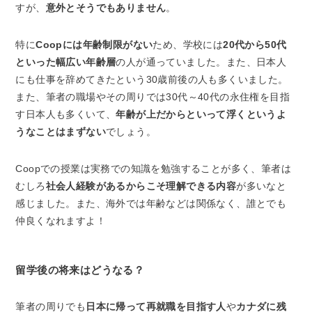
すが、
意外とそうでもありません
。
特に
Coopには年齢制限がない
ため、学校には
20代から50代
といった幅広い年齢層
の人が通っていました。また、日本人
にも仕事を辞めてきたという30歳前後の人も多くいました。
また、筆者の職場やその周りでは30代～40代の永住権を目指
す日本人も多くいて、
年齢が上だからといって浮くというよ
うなことはまずない
でしょう。
Coopでの授業は実務での知識を勉強することが多く、筆者は
むしろ
社会人経験があるからこそ理解できる内容
が多いなと
感じました。また、海外では年齢などは関係なく、誰とでも
仲良くなれますよ！
留学後の将来はどうなる？
筆者の周りでも
日本に帰って再就職を目指す人
や
カナダに残