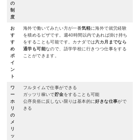
の
制
度
お
海外で働いてみたい方が一番
気軽
に海外で就労経験
す
を積めるビザです。週40時間以内であれば掛け持ち
す
をすることも可能です。カナダでは
六カ月までなら
め
通学も可能
なので、語学学校に行きつつ仕事をする
ポ
ことができます。
イ
ン
ト
ワ
フルタイムで仕事ができる
ー
ガッツリ稼いで
貯金
をすることも可能
ホ
公序良俗に反しない限りは基本的に
好きな仕事
がで
リ
きる
の
メ
リ
ッ