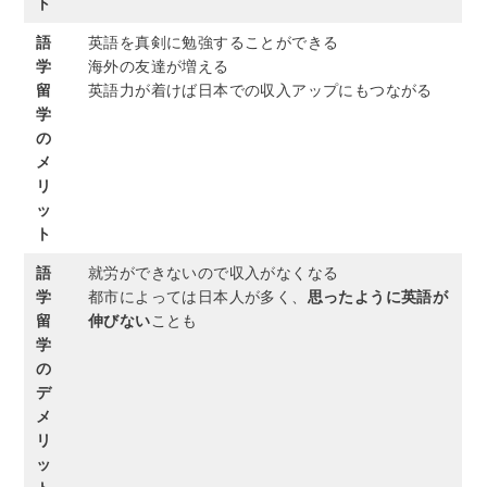
ト
語
英語を真剣に勉強することができる
学
海外の友達が増える
留
英語力が着けば日本での収入アップにもつながる
学
の
メ
リ
ッ
ト
語
就労ができないので収入がなくなる
学
都市によっては日本人が多く、
思ったように英語が
留
伸びない
ことも
学
の
デ
メ
リ
ッ