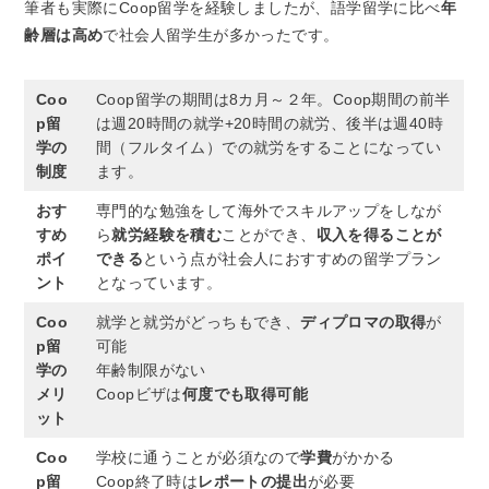
筆者も実際にCoop留学を経験しましたが、語学留学に比べ
年
齢層は高め
で社会人留学生が多かったです。
Coo
Coop留学の期間は8カ月～２年。Coop期間の前半
p留
は週20時間の就学+20時間の就労、後半は週40時
学の
間（フルタイム）での就労をすることになってい
制度
ます。
おす
専門的な勉強をして海外でスキルアップをしなが
すめ
ら
就労経験を積む
ことができ、
収入を得ることが
ポイ
できる
という点が社会人におすすめの留学プラン
ント
となっています。
Coo
就学と就労がどっちもでき、
ディプロマの取得
が
p留
可能
学の
年齢制限がない
メリ
Coopビザは
何度でも取得可能
ット
Coo
学校に通うことが必須なので
学費
がかかる
p留
Coop終了時は
レポートの提出
が必要