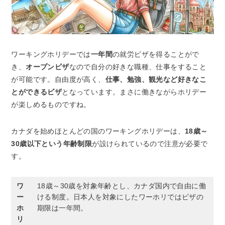
ワーキングホリデーでは
一年間
の就労ビザを得ることがで
き、
オープンビザ
なので自分の好きな職種、仕事をすること
が可能です。自由度が高く、
仕事、勉強、観光など好きなこ
とができるビザ
となっています。まさに働きながらホリデー
が楽しめるものですね。
カナダを始めほとんどの国のワーキングホリデーは、
18歳～
30歳以下という年齢制限
が設けられているので注意が必要で
す。
ワ
18歳～30歳を対象年齢とし、カナダ国内で自由に働
ー
ける制度。日本人を対象にしたワーホリではビザの
ホ
期限は一年間。
リ