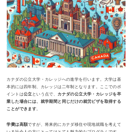
カナダの
公立大学・カレッジ
への進学を行います。大学は基
本的には四年制、カレッジは二年制となります。ここでのポ
イントは
公立
という点で、
カナダの公立大学・カレッジを卒
業した場合には、就学期間と同じだけの就労ビザを取得する
ことができます
。
学費は高額
ですが、将来的にカナダ移住や現地就職を考えて
いる社会人の方にとってはとても魅力的なプログラムです。