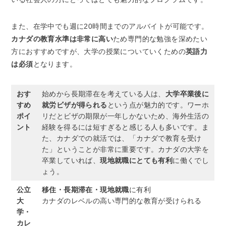
また、在学中でも週に20時間までのアルバイトが可能です。
カナダの教育水準は非常に高い
ため専門的な勉強を深めたい
方におすすめですが、大学の授業についていくための
英語力
は必須
となります。
おす
始めから長期滞在を考えている人は、
大学卒業後に
すめ
就労ビザが得られる
という点が魅力的です。ワーホ
ポイ
リだとビザの期限が一年しかないため、海外生活の
ント
経験を得るには短すぎると感じる人も多いです。ま
た、カナダでの就活では、「カナダで教育を受け
た」ということが非常に重要です。カナダの大学を
卒業していれば、
現地就職にとても有利
に働くでし
ょう。
公立
移住・長期滞在・現地就職
に有利
大
カナダのレベルの高い専門的な教育が受けられる
学・
カレ