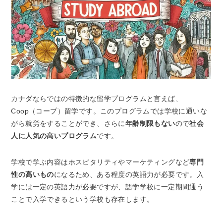
カナダならではの特徴的な留学プログラムと言えば、
Coop（コープ）留学
です。このプログラムでは学校に通いな
がら就労をすることができ、さらに
年齢制限もない
ので
社会
人に人気の高いプログラム
です。
学校で学ぶ内容はホスピタリティやマーケティングなど
専門
性の高いもの
になるため、ある程度の英語力が必要です。入
学には一定の英語力が必要ですが、語学学校に一定期間通う
ことで入学できるという学校も存在します。