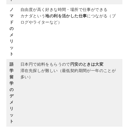
ノ
自由度が高く好きな時間・場所で仕事ができる
マ
カナダという
地の利を活かした仕事
につながる（ブ
ド
ログやライターなど）
の
メ
リ
ッ
ト
語
日本円で給料をもらうので
円安のときは大変
学
滞在先探しが難しい（最低契約期間が一年のことが
留
多い）
学
の
デ
メ
リ
ッ
ト