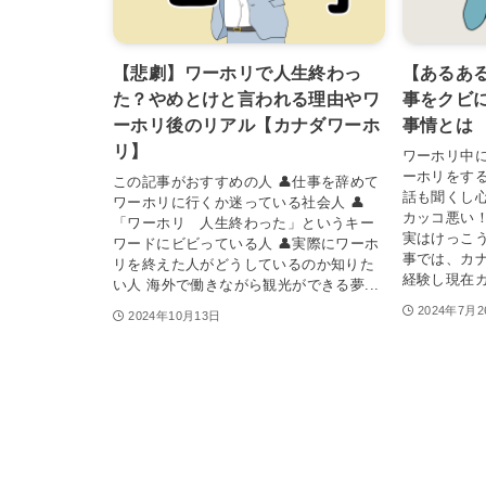
【悲劇】ワーホリで人生終わっ
【あるあ
た？やめとけと言われる理由やワ
事をクビ
ーホリ後のリアル【カナダワーホ
事情とは
リ】
ワーホリ中
ーホリをす
この記事がおすすめの人 👤仕事を辞めて
話も聞くし
ワーホリに行くか迷っている社会人 👤
カッコ悪い
「ワーホリ 人生終わった」というキー
実はけっこ
ワードにビビっている人 👤実際にワーホ
事では、カナ
リを終えた人がどうしているのか知りた
経験し現在カ
い人 海外で働きながら観光ができる夢...
2024年7月
2024年10月13日