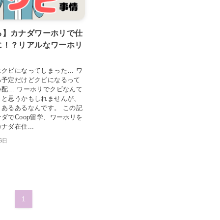
る】カナダワーホリで仕
に！？リアルなワーホリ
にクビになってしまった… ワ
る予定だけどクビになるって
心配… ワーホリでクビなんて
！と思うかもしれませんが、
うあるあるなんです。 この記
ダでCoop留学、ワーホリを
ナダ在住...
26日
1